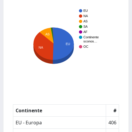
EU
NA
AS
SA
AF
AS
Continente
sconos…
EU
OC
NA
Continente
#
EU - Europa
406