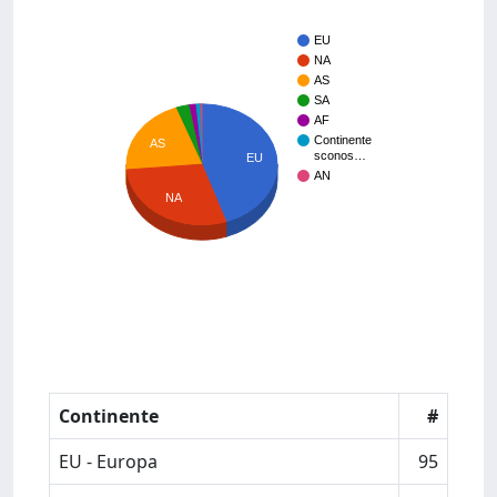
EU
NA
AS
SA
AF
Continente
AS
sconos…
EU
AN
NA
Continente
#
EU - Europa
95