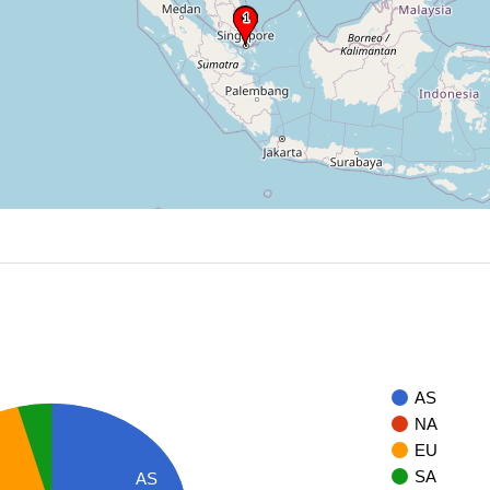
AS
NA
EU
SA
AS