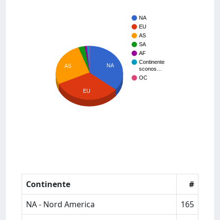
NA
EU
AS
SA
AF
Continente
NA
AS
sconos…
OC
EU
Continente
#
NA - Nord America
165