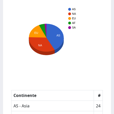
AS
NA
EU
AF
SA
EU
AS
NA
Continente
#
AS - Asia
24