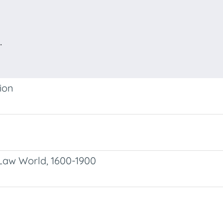
.
tion
l Law World, 1600-1900