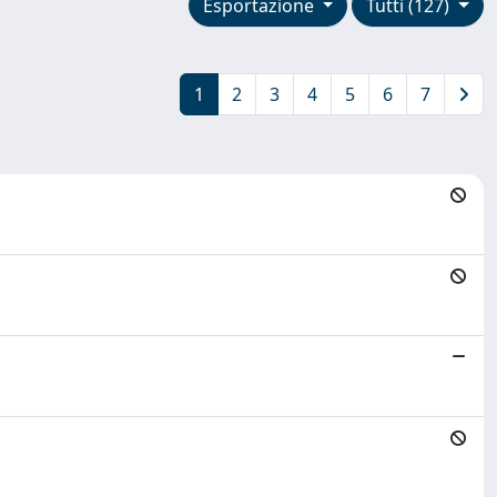
Esportazione
Tutti (127)
1
2
3
4
5
6
7