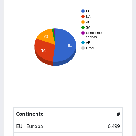
EU
NA
AS
SA
Continente
AS
sconos…
AF
EU
Other
NA
Continente
#
EU - Europa
6.499