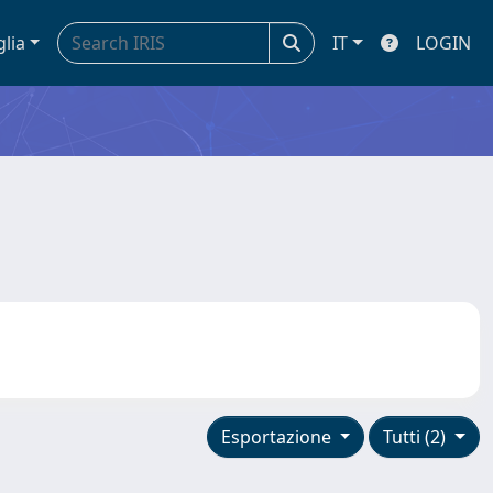
glia
IT
LOGIN
Esportazione
Tutti (2)