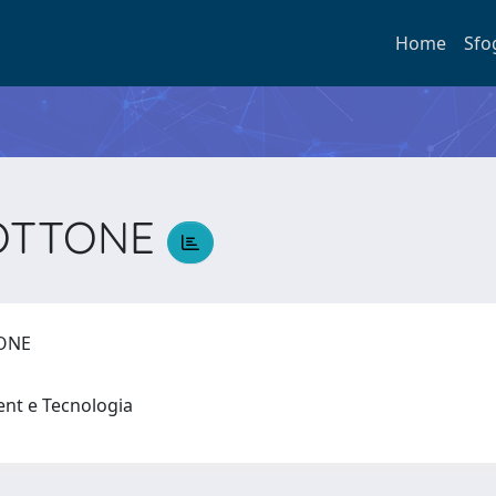
Home
Sfo
 OTTONE
TONE
nt e Tecnologia