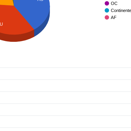
OC
Continent
AF
U