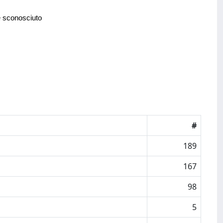
e sconosciuto
#
189
167
98
5