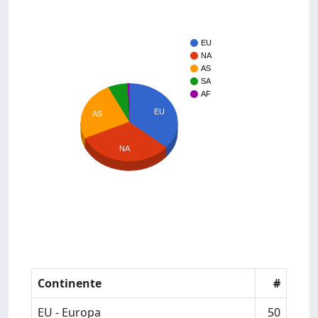
EU
NA
AS
SA
AF
EU
AS
NA
Continente
#
EU - Europa
50