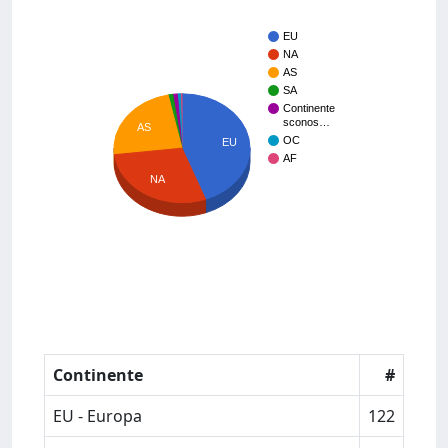
EU
NA
AS
SA
Continente
sconos…
AS
OC
EU
AF
NA
Continente
#
EU - Europa
122