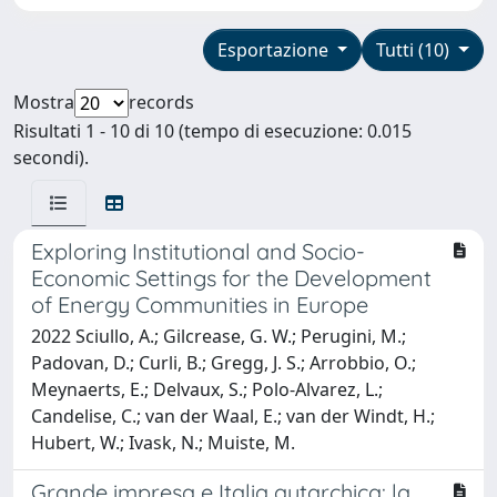
Esportazione
Tutti (10)
Mostra
records
Risultati 1 - 10 di 10 (tempo di esecuzione: 0.015
secondi).
Exploring Institutional and Socio-
Economic Settings for the Development
of Energy Communities in Europe
2022 Sciullo, A.; Gilcrease, G. W.; Perugini, M.;
Padovan, D.; Curli, B.; Gregg, J. S.; Arrobbio, O.;
Meynaerts, E.; Delvaux, S.; Polo-Alvarez, L.;
Candelise, C.; van der Waal, E.; van der Windt, H.;
Hubert, W.; Ivask, N.; Muiste, M.
Grande impresa e Italia autarchica: la