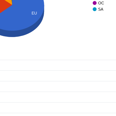
OC
SA
EU