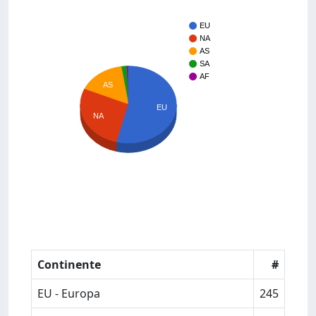
EU
NA
AS
SA
AF
AS
EU
NA
Continente
#
EU - Europa
245