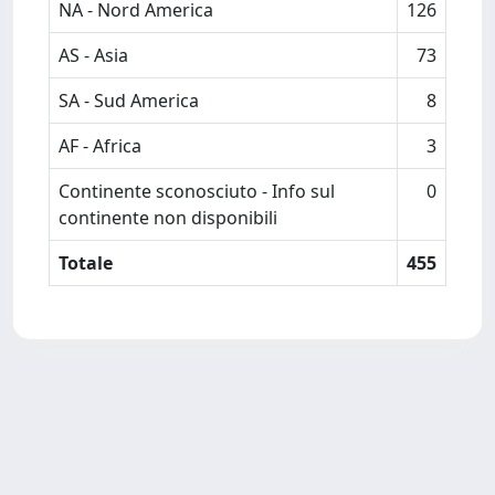
NA - Nord America
126
AS - Asia
73
SA - Sud America
8
AF - Africa
3
Continente sconosciuto - Info sul
0
continente non disponibili
Totale
455
Powered by
IRIS
-
about IRIS
-
Utilizzo dei cookie
-
Privacy
Copyright © 2026