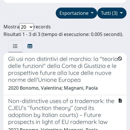
Esportazione
Tutti (3)
Mostra
records
Risultati 1 - 3 di 3 (tempo di esecuzione: 0.005 secondi).
Gli usi non distintivi del marchio: la "teoria
delle funzioni" della Corte di Giustizia e le
prospettive future alla luce delle nuove
norme dell'Unione Europea
2020 Bonomo, Valentina; Magnani, Paola
Non-distinctive uses of a trademark: the
CJEU’s ‘‘function theory’’ (and its
adoption by italian courts) – Future
prospects in light of EU rademark law
2022 Bonomo, Valentina; Magnani, Paola