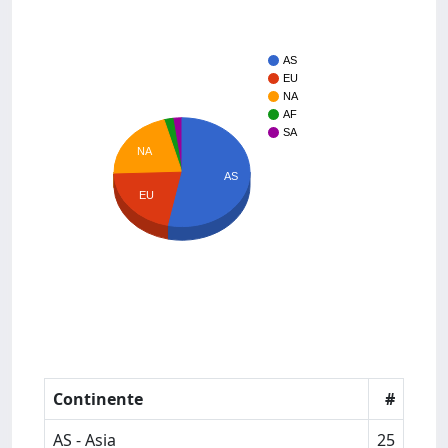
AS
EU
NA
AF
SA
NA
AS
EU
Continente
#
AS - Asia
25