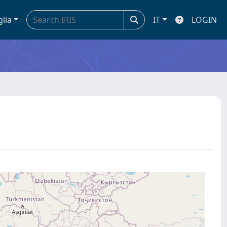
glia
IT
LOGIN