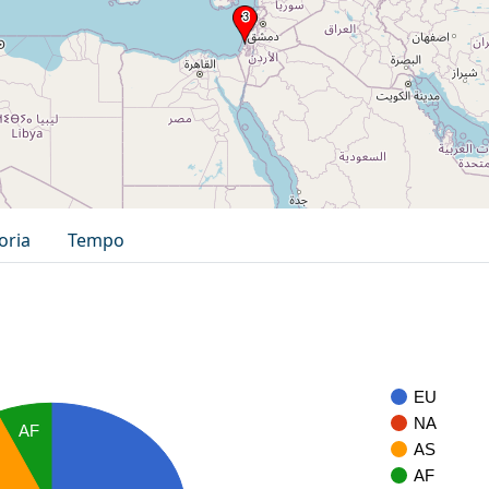
oria
Tempo
EU
NA
AF
AS
AF