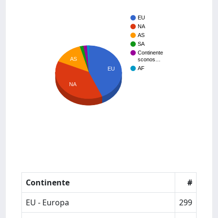
EU
NA
AS
SA
Continente
AS
sconos…
AF
EU
NA
Continente
#
EU - Europa
299