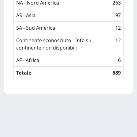
NA - Nord America
263
AS - Asia
97
SA - Sud America
12
Continente sconosciuto - Info sul
12
continente non disponibili
AF - Africa
6
Totale
689
Powered by
IRIS
-
about IRIS
-
Utilizzo dei cookie
-
Privacy
Copyright © 2026