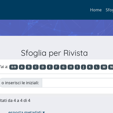
Home
Sfo
Sfoglia per Rivista
ai a:
0-9
A
B
C
D
E
F
G
H
I
J
K
L
M
N
o inserisci le iniziali:
tati da 4 a 4 di 4
esporta metadati