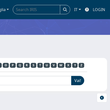
glia
IT
LOGIN
O
P
Q
R
S
T
U
V
W
X
Y
Z