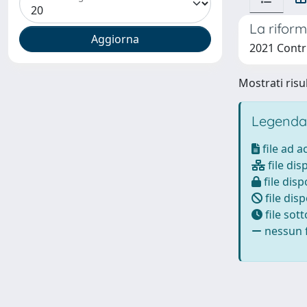
La riform
2021 Contri
Mostrati risul
Legenda
file ad 
file dis
file disp
file disp
file sot
nessun f