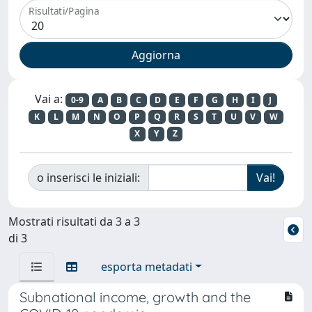
Risultati/Pagina
Vai a:
0-9
A
B
C
D
E
F
G
H
I
J
K
L
M
N
O
P
Q
R
S
T
U
V
W
X
Y
Z
o inserisci le iniziali:
Mostrati risultati da 3 a 3
di 3
esporta metadati
Subnational income, growth and the