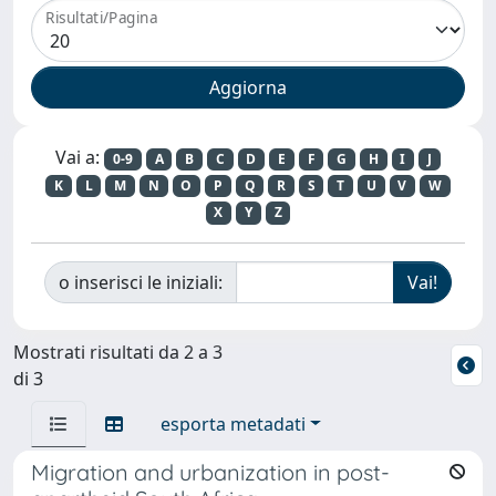
Risultati/Pagina
Vai a:
0-9
A
B
C
D
E
F
G
H
I
J
K
L
M
N
O
P
Q
R
S
T
U
V
W
X
Y
Z
o inserisci le iniziali:
Mostrati risultati da 2 a 3
di 3
esporta metadati
Migration and urbanization in post-