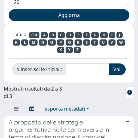
Vai a:
0-9
A
B
C
D
E
F
G
H
I
J
K
L
M
N
O
P
Q
R
S
T
U
V
W
X
Y
Z
o inserisci le iniziali:
Mostrati risultati da 2 a 3
di 3
esporta metadati
A proposito delle strategie
argomentative nelle controversie in
tema di discriminazione: il caso del