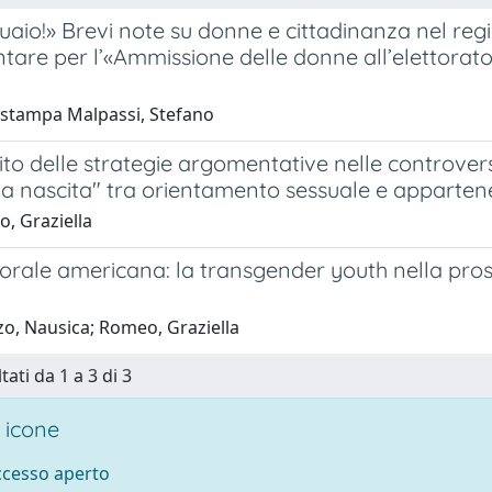
guaio!» Brevi note su donne e cittadinanza nel regi
are per l’«Ammissione delle donne all’elettorato
i stampa Malpassi, Stefano
to delle strategie argomentative nelle controversi
a nascita" tra orientamento sessuale e apparten
, Graziella
rale americana: la transgender youth nella prospet
zo, Nausica; Romeo, Graziella
tati da 1 a 3 di 3
 icone
accesso aperto