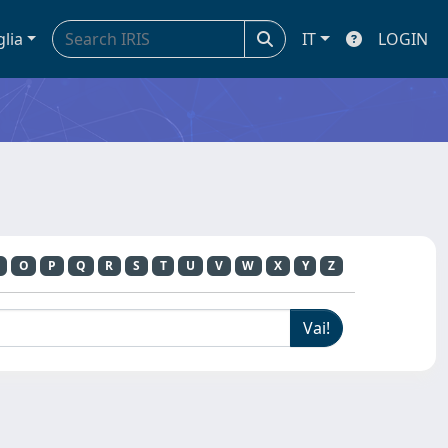
glia
IT
LOGIN
O
P
Q
R
S
T
U
V
W
X
Y
Z