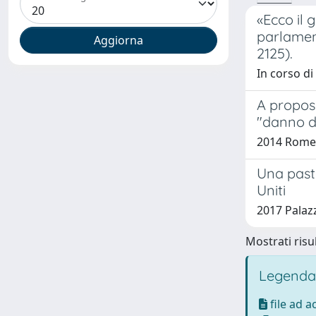
«Ecco il 
parlament
2125).
In corso d
A proposi
"danno d
2014 Romeo
Una pasto
Uniti
2017 Palaz
Mostrati risul
Legenda
file ad 