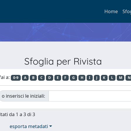
Home
Sfo
Sfoglia per Rivista
ai a:
0-9
A
B
C
D
E
F
G
H
I
J
K
L
M
N
o inserisci le iniziali:
tati da 1 a 3 di 3
esporta metadati