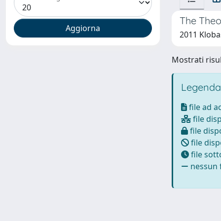
The Theor
2011 Kloba
Mostrati risul
Legenda
file ad 
file dis
file disp
file disp
file sot
nessun f