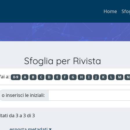
Home
Sfo
Sfoglia per Rivista
ai a:
0-9
A
B
C
D
E
F
G
H
I
J
K
L
M
N
o inserisci le iniziali:
tati da 3 a 3 di 3
esporta metadati