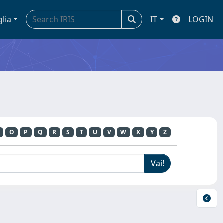
glia
IT
LOGIN
O
P
Q
R
S
T
U
V
W
X
Y
Z