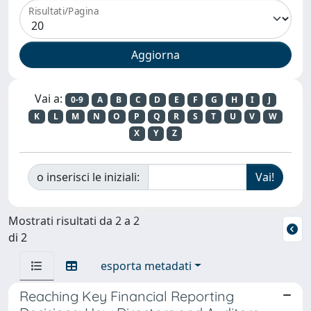
Risultati/Pagina
Vai a:
0-9
A
B
C
D
E
F
G
H
I
J
K
L
M
N
O
P
Q
R
S
T
U
V
W
X
Y
Z
o inserisci le iniziali:
Mostrati risultati da 2 a 2
di 2
esporta metadati
Reaching Key Financial Reporting