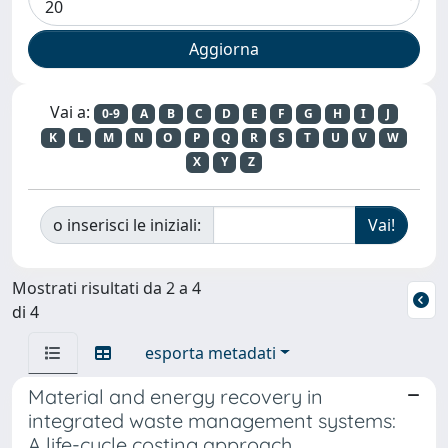
Vai a:
0-9
A
B
C
D
E
F
G
H
I
J
K
L
M
N
O
P
Q
R
S
T
U
V
W
X
Y
Z
o inserisci le iniziali:
Mostrati risultati da 2 a 4
di 4
esporta metadati
Material and energy recovery in
integrated waste management systems:
A life-cycle costing approach