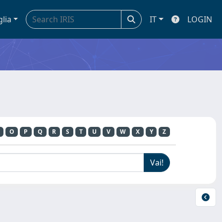
glia
IT
LOGIN
O
P
Q
R
S
T
U
V
W
X
Y
Z