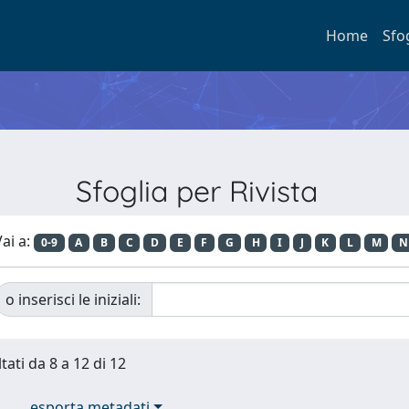
Home
Sfo
Sfoglia per Rivista
ai a:
0-9
A
B
C
D
E
F
G
H
I
J
K
L
M
N
o inserisci le iniziali:
tati da 8 a 12 di 12
esporta metadati