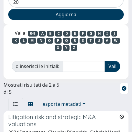
Vai a:
0-9
A
B
C
D
E
F
G
H
I
J
K
L
M
N
O
P
Q
R
S
T
U
V
W
X
Y
Z
o inserisci le iniziali:
Mostrati risultati da 2 a 5
di 5
esporta metadati
Litigation risk and strategic M&A
valuations