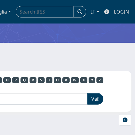
glia
IT
LOGIN
O
P
Q
R
S
T
U
V
W
X
Y
Z