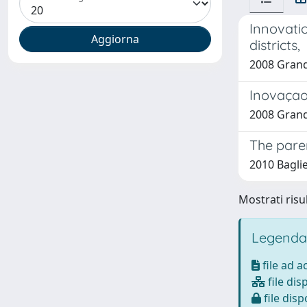
Innovati
districts,
2008 Grando
Inovaçao 
2008 Grand
The paren
2010 Baglie
Mostrati risul
Legenda
file ad 
file dis
file disp