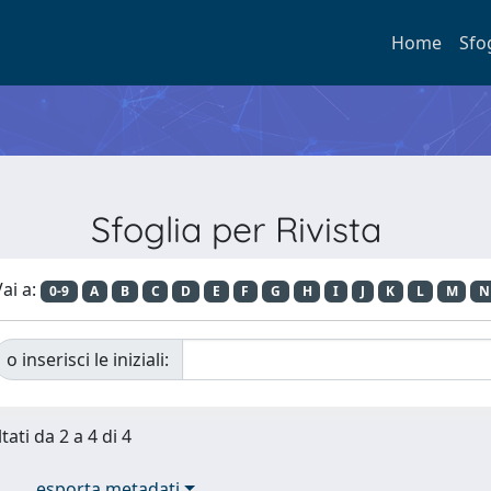
Home
Sfo
Sfoglia per Rivista
ai a:
0-9
A
B
C
D
E
F
G
H
I
J
K
L
M
N
o inserisci le iniziali:
tati da 2 a 4 di 4
esporta metadati