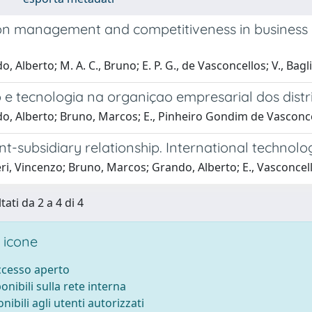
on management and competitiveness in business ne
, Alberto; M. A. C., Bruno; E. P. G., de Vasconcellos; V., Bagli
e tecnologia na organiçao empresarial dos distrit
o, Alberto; Bruno, Marcos; E., Pinheiro Gondim de Vasconcel
t-subsidiary relationship. International technol
ri, Vincenzo; Bruno, Marcos; Grando, Alberto; E., Vasconcel
tati da 2 a 4 di 4
 icone
accesso aperto
ponibili sulla rete interna
onibili agli utenti autorizzati