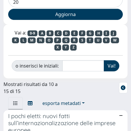
Vai a:
0-9
A
B
C
D
E
F
G
H
I
J
K
L
M
N
O
P
Q
R
S
T
U
V
W
X
Y
Z
o inserisci le iniziali:
Mostrati risultati da 10 a
15 di 15
esporta metadati
I pochi eletti: nuovi fatti
sull’internazionalizzazione delle imprese
europee.