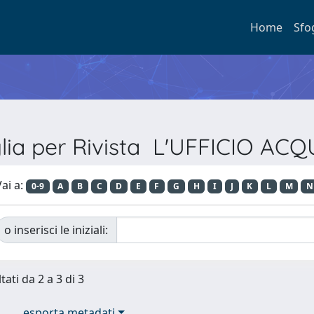
Home
Sfo
lia per Rivista L'UFFICIO ACQ
ai a:
0-9
A
B
C
D
E
F
G
H
I
J
K
L
M
N
o inserisci le iniziali:
tati da 2 a 3 di 3
esporta metadati