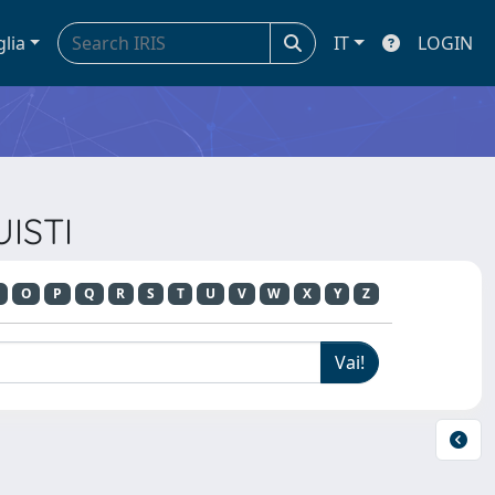
glia
IT
LOGIN
UISTI
O
P
Q
R
S
T
U
V
W
X
Y
Z