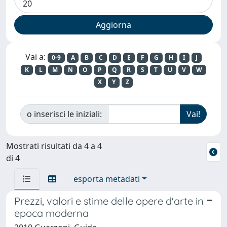
Vai a:
0-9
A
B
C
D
E
F
G
H
I
J
K
L
M
N
O
P
Q
R
S
T
U
V
W
X
Y
Z
o inserisci le iniziali:
Mostrati risultati da 4 a 4
di 4
esporta metadati
Prezzi, valori e stime delle opere d'arte in
epoca moderna