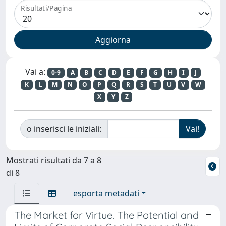
Risultati/Pagina
Vai a:
0-9
A
B
C
D
E
F
G
H
I
J
K
L
M
N
O
P
Q
R
S
T
U
V
W
X
Y
Z
o inserisci le iniziali:
Mostrati risultati da 7 a 8
di 8
esporta metadati
The Market for Virtue. The Potential and