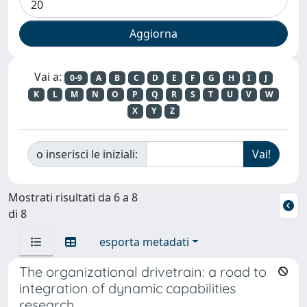
Vai a:
0-9
A
B
C
D
E
F
G
H
I
J
K
L
M
N
O
P
Q
R
S
T
U
V
W
X
Y
Z
o inserisci le iniziali:
Mostrati risultati da 6 a 8
di 8
esporta metadati
The organizational drivetrain: a road to
integration of dynamic capabilities
research