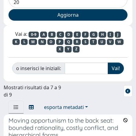
Vai a:
0-9
A
B
C
D
E
F
G
H
I
J
K
L
M
N
O
P
Q
R
S
T
U
V
W
X
Y
Z
o inserisci le iniziali:
Mostrati risultati da 7 a 9
di 9
esporta metadati
Moving opportunism to the back seat:
bounded rationality, costly conflict, and
hierarchical forms