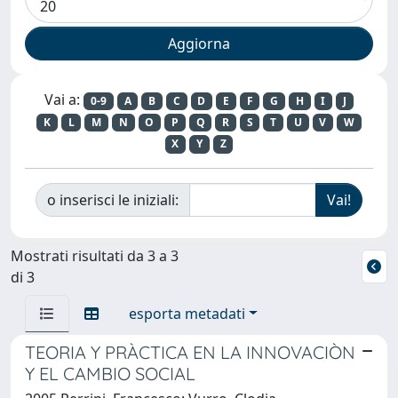
Vai a:
0-9
A
B
C
D
E
F
G
H
I
J
K
L
M
N
O
P
Q
R
S
T
U
V
W
X
Y
Z
o inserisci le iniziali:
Mostrati risultati da 3 a 3
di 3
esporta metadati
TEORIA Y PRÀCTICA EN LA INNOVACIÒN
Y EL CAMBIO SOCIAL