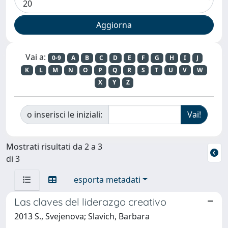
Vai a:
0-9
A
B
C
D
E
F
G
H
I
J
K
L
M
N
O
P
Q
R
S
T
U
V
W
X
Y
Z
o inserisci le iniziali:
Mostrati risultati da 2 a 3
di 3
esporta metadati
Las claves del liderazgo creativo
2013 S., Svejenova; Slavich, Barbara