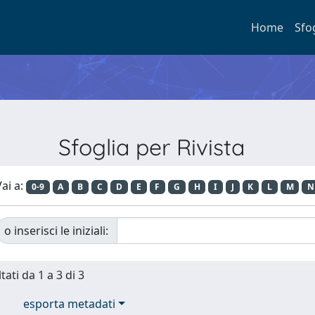
Home
Sfo
Sfoglia per Rivista
ai a:
0-9
A
B
C
D
E
F
G
H
I
J
K
L
M
N
o inserisci le iniziali:
tati da 1 a 3 di 3
esporta metadati