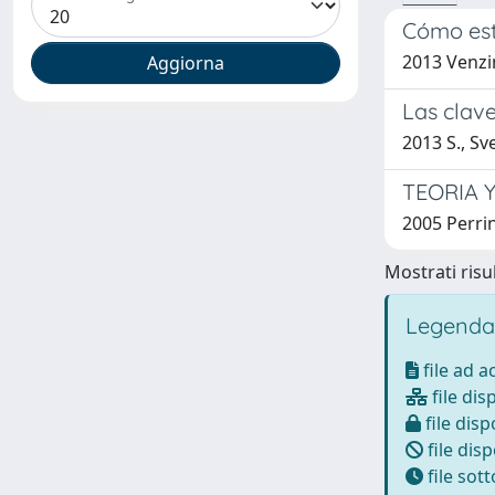
Cómo est
2013 Venzi
Las clave
2013 S., Sv
TEORIA 
2005 Perrin
Mostrati risul
Legenda
file ad 
file dis
file disp
file disp
file sot