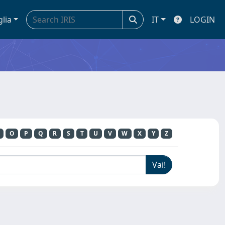
glia
IT
LOGIN
O
P
Q
R
S
T
U
V
W
X
Y
Z