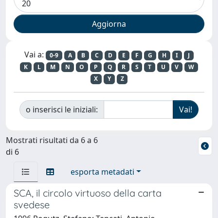
Vai a:
0-9
A
B
C
D
E
F
G
H
I
J
K
L
M
N
O
P
Q
R
S
T
U
V
W
X
Y
Z
o inserisci le iniziali:
Mostrati risultati da 6 a 6
di 6
esporta metadati
SCA, il circolo virtuoso della carta
svedese