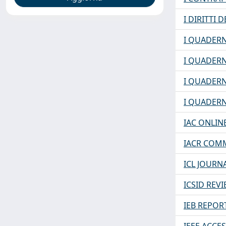
I DIRITTI
I QUADERN
I QUADERN
I QUADERN
I QUADERN
IAC ONLIN
IACR COM
ICL JOURN
ICSID REV
IEB REPOR