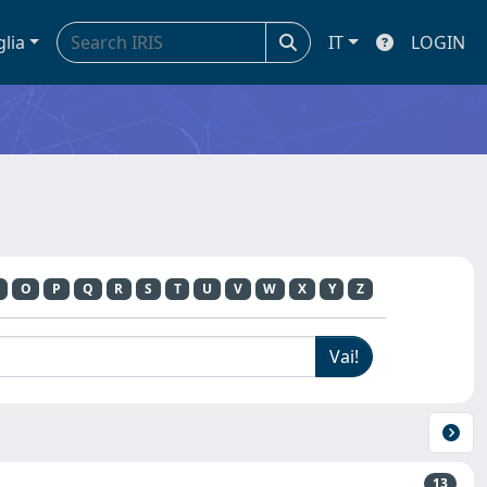
glia
IT
LOGIN
O
P
Q
R
S
T
U
V
W
X
Y
Z
13