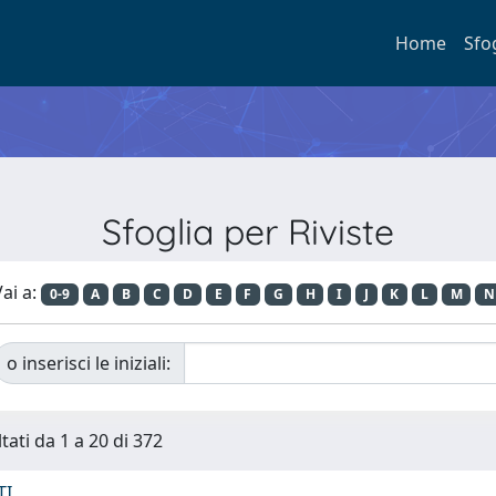
Home
Sfo
Sfoglia per Riviste
ai a:
0-9
A
B
C
D
E
F
G
H
I
J
K
L
M
N
o inserisci le iniziali:
tati da 1 a 20 di 372
TI