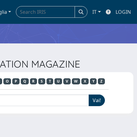
glia
IT
LOGIN
OMATION MAGAZINE
O
P
Q
R
S
T
U
V
W
X
Y
Z