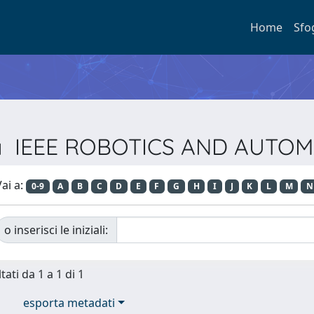
Home
Sfo
ista IEEE ROBOTICS AND AUT
ai a:
0-9
A
B
C
D
E
F
G
H
I
J
K
L
M
N
o inserisci le iniziali:
tati da 1 a 1 di 1
esporta metadati