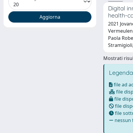
Digital i
health-c
2021 Jovan
Vermeulen, 
Paola Rober
Stramigioli
Mostrati risul
Legenda
file ad 
file dis
file disp
file disp
file sot
nessun f