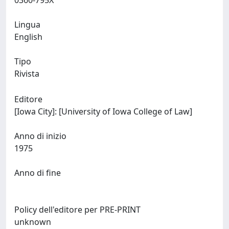
0360-795X
Lingua
English
Tipo
Rivista
Editore
[Iowa City]: [University of Iowa College of Law]
Anno di inizio
1975
Anno di fine
Policy dell'editore per PRE-PRINT
unknown