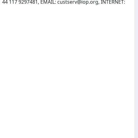
1 44 117 9297481, EMAIL:
custserv@iop.org
, INTERNET: