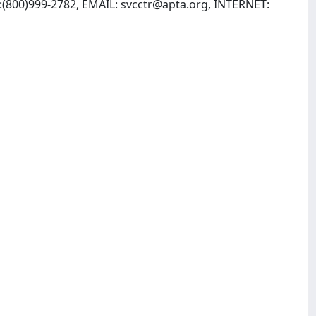
4:(800)999-2782, EMAIL:
svcctr@apta.org
, INTERNET: