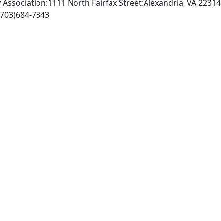
Association:1111 North Fairfax Street:Alexandria, VA 2231
http://www.apta.org, Fax: (703)684-7343