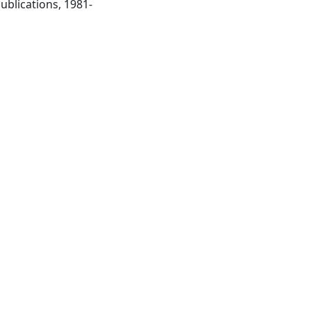
Thousand Oaks CA: Sage Publications, 1981-