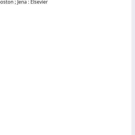
St. Louis ; San Diego ; Oxford ; New York ; London ; Amsterdam ; Philadelphia ; Paris ; Boston ; Jena : Elsevier