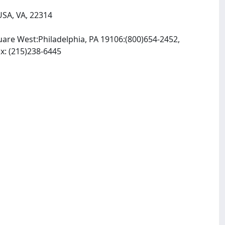
USA, VA, 22314
are West:Philadelphia, PA 19106:(800)654-2452,
, INTERNET: http://elsevierhealth.com, Fax: (215)238-6445