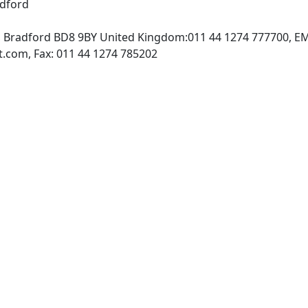
adford
e, Bradford BD8 9BY United Kingdom:011 44 1274 777700, E
http://www.emeraldinsight.com, Fax: 011 44 1274 785202