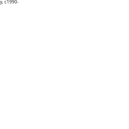
Chichester; New York: Wiley, c1990-